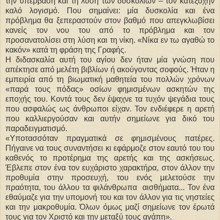
την υπέρβαση και τη λύση των δυσκολιών – τον κατεξοχήν
καλό λογισμό. Που σημαίνει: μία δυσκολία και ένα
πρόβλημα θα ξεπεραστούν στον βαθμό που απεγκλωβίσει
κανείς τον νου του από το πρόβλημα και τον
προσανατολίσει στη λύση και τη νίκη. «Νίκα εν τω αγαθώ το
κακόν» κατά τη φράση της Γραφής.
Η διδασκαλία αυτή του αγίου δεν ήταν μία γνώση που
απέκτησε από μελέτη βιβλίων ή ακούγοντας σοφούς. Ήταν η
εμπειρία από τη βιωματική μαθητεία του πολλών χρόνων
«παρά τους πόδας» οσίων φημισμένων ασκητών της
εποχής του. Κοντά τους δεν έψαχνε τα τυχόν ψεγάδια τους
που ασφαλώς ως άνθρωποι είχαν. Τον ενδιέφερε η αρετή
που καλλιεργούσαν και αυτήν σημείωνε για δικό του
παραδειγματισμό.
«Υποτασσόταν πραγματικά σε φημισμένους πατέρες.
Πήγαινε να τους συναντήσει κι εφάρμοζε στον εαυτό του του
καθενός το προτέρημα της αρετής και της ασκήσεως.
Έβλεπε στον ένα τον ευχάριστο χαρακτήρα, στον άλλον την
προθυμία στην προσευχή, του ενός μελετούσε την
πραότητα, του άλλου τα φιλάνθρωπα αισθήματα... Τον ένα
εθαύμαζε για την υπομονή του και τον άλλον για τις νηστείες
και την μακροθυμία. Όλων όμως μαζί σημείωνε τον έρωτά
τους για τον Χριστό και την μεταξύ τους αγάπη».