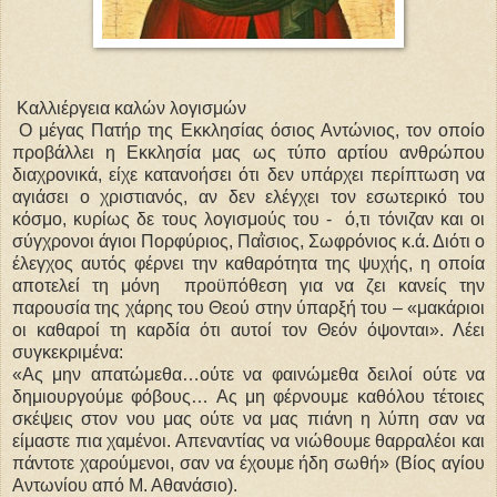
Καλλιέργεια καλών λογισμών
Ο μέγας Πατήρ της Εκκλησίας όσιος Αντώνιος, τον οποίο
προβάλλει η Εκκλησία μας ως τύπο αρτίου ανθρώπου
διαχρονικά, είχε κατανοήσει ότι δεν υπάρχει περίπτωση να
αγιάσει ο χριστιανός, αν δεν ελέγχει τον εσωτερικό του
κόσμο, κυρίως δε τους λογισμούς του - ό,τι τόνιζαν και οι
σύγχρονοι άγιοι Πορφύριος, Παῒσιος, Σωφρόνιος κ.ά. Διότι ο
έλεγχος αυτός φέρνει την καθαρότητα της ψυχής, η οποία
αποτελεί τη μόνη προϋπόθεση για να ζει κανείς την
παρουσία της χάρης του Θεού στην ύπαρξή του – «μακάριοι
οι καθαροί τη καρδία ότι αυτοί τον Θεόν όψονται». Λέει
συγκεκριμένα:
«Ας μην απατώμεθα…ούτε να φαινώμεθα δειλοί ούτε να
δημιουργούμε φόβους… Ας μη φέρνουμε καθόλου τέτοιες
σκέψεις στον νου μας ούτε να μας πιάνη η λύπη σαν να
είμαστε πια χαμένοι. Απεναντίας να νιώθουμε θαρραλέοι και
πάντοτε χαρούμενοι, σαν να έχουμε ήδη σωθή» (Βίος αγίου
Αντωνίου από Μ. Αθανάσιο).