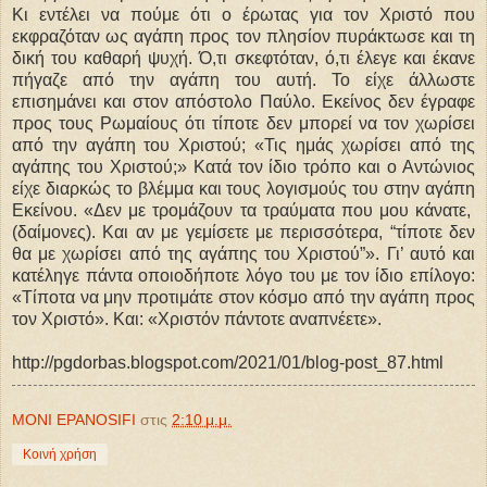
Κι εντέλει να πούμε ότι ο έρωτας για τον Χριστό που
εκφραζόταν ως αγάπη προς τον πλησίον πυράκτωσε και τη
δική του καθαρή ψυχή. Ό,τι σκεφτόταν, ό,τι έλεγε και έκανε
πήγαζε από την αγάπη του αυτή. Το είχε άλλωστε
επισημάνει και στον απόστολο Παύλο. Εκείνος δεν έγραφε
προς τους Ρωμαίους ότι τίποτε δεν μπορεί να τον χωρίσει
από την αγάπη του Χριστού; «Τις ημάς χωρίσει από της
αγάπης του Χριστού;» Κατά τον ίδιο τρόπο και ο Αντώνιος
είχε διαρκώς το βλέμμα και τους λογισμούς του στην αγάπη
Εκείνου. «Δεν με τρομάζουν τα τραύματα που μου κάνατε,
(δαίμονες). Και αν με γεμίσετε με περισσότερα, “τίποτε δεν
θα με χωρίσει από της αγάπης του Χριστού”». Γι’ αυτό και
κατέληγε πάντα οποιοδήποτε λόγο του με τον ίδιο επίλογο:
«Τίποτα να μην προτιμάτε στον κόσμο από την αγάπη προς
τον Χριστό». Και: «Χριστόν πάντοτε αναπνέετε».
http://pgdorbas.blogspot.com/2021/01/blog-post_87.html
MONI EPANOSIFI
στις
2:10 μ.μ.
Κοινή χρήση