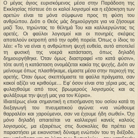
Ο μέγας άγιος ευρισκόμενος μέσα στην Παράδοση της
Εκκλησίας πίστευε ότι οι καλοί λογισμοί και η εξάσκηση των
αρετών είναι τα μόνα σύμφωνα προς τη φύση του
ανθρώπου. Διότι ο Θεός μάς δημιούργησε για να ζήσουμε
μαζί Του, τηρώντας το θέλημά Του και καλλιεργώντας τις
αρετές. Οι φαύλοι λογισμοί και οι πονηρές σκέψεις
αποτελούν εκτροπή από την ορθή πορεία. Όπως ο ίδιος το
λέει: «Το να είναι η ανθρώπινη ψυχή ευθεία, αυτό αποτελεί
τη φυσική της νοερά κατάσταση, όπως δηλαδή
δημιουργήθηκε. Όταν όμως διαστραφεί «το κατά φύσιν»,
τότε αυτή η κατάσταση ονομάζεται κακία της ψυχής. Διότι αν
μείνουμε όπως πλασθήκαμε, είμαστε μέσα στην περιοχή της
αρετής. Όταν όμως σκεπτόμαστε τα φαύλα πράγματα, σαν
κακοί αξίζει να κριθούμε… Εφ’ όσον είναι στα χέρια μας, ας
φυλαχθούμε από τους βρωμερούς λογισμούς και ας
φυλάξουμε την ψυχή μας για τον Κύριο».
Ιδιαιτέρως είναι σημαντική η επισήμανση του οσίου κατά τη
διεξαγωγή του πνευματικού αγώνα: «να νιώθουμε
θαρραλέοι και χαρούμενοι, σαν να έχουμε ήδη σωθεί». Όχι
μόνο δηλαδή απαιτείται να καλλιεργεί κανείς καλούς
λογισμούς, μα εξαιρέτως στις δυσκολίες θα πρέπει να
παραστήσει με εικονιστική δύναμη ενώπιόν του τη διέξοδο,