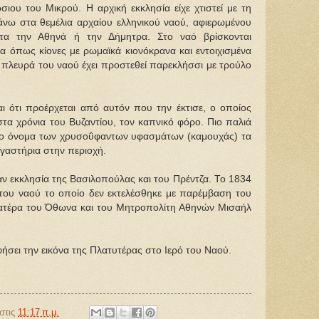
ου του Μικρού. Η αρχική εκκλησία είχε χτιστεί με τη
άνω στα θεμέλια αρχαίου ελληνικού ναού, αφιερωμένου
τατα την Αθηνά ή την Δήμητρα. Στο ναό βρίσκονται
α όπως κίονες με ρωμαϊκά κιονόκρανα και εντοιχισμένα
α πλευρά του ναού έχει προστεθεί παρεκλήσσι με τρούλο
ι ότι προέρχεται από αυτόν που την έκτισε, ο οποίος
τα χρόνια του Βυζαντίου, τον καπνικό φόρο. Πιο παλιά
 το όνομα των χρυσοΰφαντων υφασμάτων (καμουχάς) τα
ργαστήρια στην περιοχή.
ν εκκλησία της Βασιλοπούλας και του Πρέντζα. Το 1834
 του ναού το οποίο δεν εκτελέσθηκε με παρέμβαση του
πατέρα του Όθωνα και του Μητροπολίτη Αθηνών Μισαήλ
ήσει την εικόνα της Πλατυτέρας στο Ιερό του Ναού.
στις
11:17 π.μ.