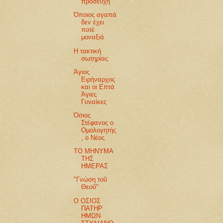
προσευχή
Όποιος αγαπά
δεν έχει
ποτέ
μοναξιά
Η τακτική
σωτηρίας
Άγιος
Ειρήναρχος
και οι Επτά
Άγιες
Γυναίκες
Όσιος
Στέφανος ο
Ομολογητής
, ο Νέος
ΤΟ ΜΗΝΥΜΑ
ΤΗΣ
ΗΜΕΡΑΣ
"Γνώση τοῦ
Θεοῦ"
Ο ΟΣΙΟΣ
ΠΑΤΗΡ
ΗΜΩΝ