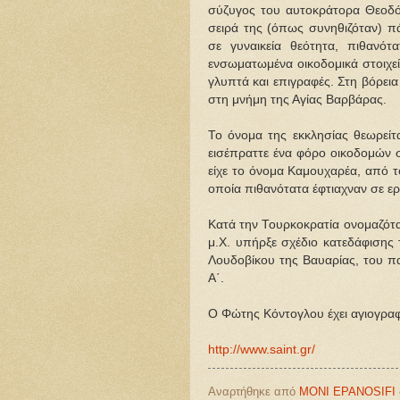
σύζυγος του αυτοκράτορα Θεοδόσι
σειρά της (όπως συνηθιζόταν) π
σε γυναικεία θεότητα, πιθανό
ενσωματωμένα οικοδομικά στοιχεί
γλυπτά και επιγραφές. Στη βόρει
στη μνήμη της Αγίας Βαρβάρας.
Το όνομα της εκκλησίας θεωρείτα
εισέπραττε ένα φόρο οικοδομών σ
είχε το όνομα Καμουχαρέα, από
οποία πιθανότατα έφτιαχναν σε ε
Κατά την Τουρκοκρατία ονομαζότα
μ.Χ. υπήρξε σχέδιο κατεδάφισης
Λουδοβίκου της Βαυαρίας, του 
Α΄.
Ο Φώτης Κόντογλου έχει αγιογραφ
http://www.saint.gr/
Αναρτήθηκε από
MONI EPANOSIFI