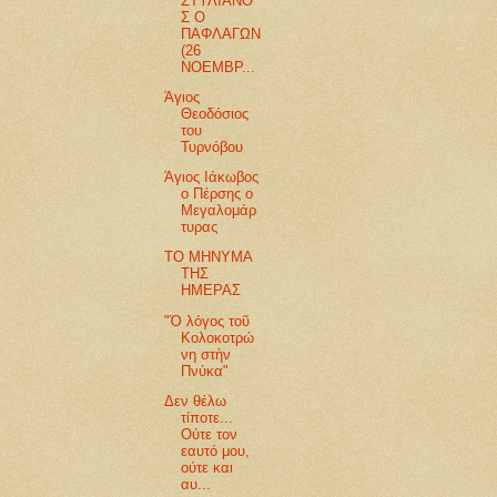
ΣΤΥΛΙΑΝΟ
Σ Ο
ΠΑΦΛΑΓΩΝ
(26
ΝΟΕΜΒΡ...
Άγιος
Θεοδόσιος
του
Τυρνόβου
Άγιος Ιάκωβος
ο Πέρσης ο
Μεγαλομάρ
τυρας
ΤΟ ΜΗΝΥΜΑ
ΤΗΣ
ΗΜΕΡΑΣ
"Ὁ λόγος τοῦ
Κολοκοτρώ
νη στὴν
Πνύκα"
Δεν θέλω
τίποτε...
Ούτε τον
εαυτό μου,
ούτε και
αυ...