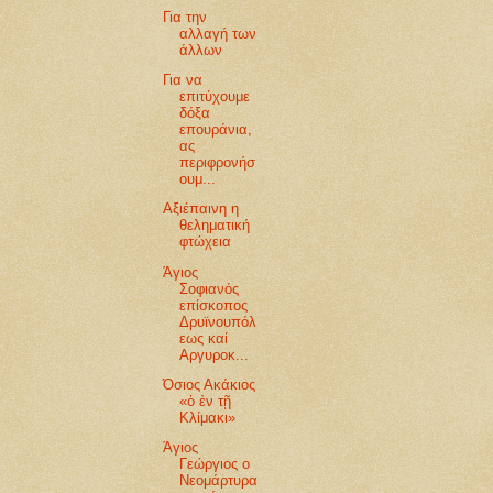
Για την
αλλαγή των
άλλων
Για να
επιτύχουμε
δόξα
επουράνια,
ας
περιφρονήσ
ουμ...
Αξιέπαινη η
θεληματική
φτώχεια
Άγιος
Σοφιανός
επίσκοπος
Δρυϊνουπόλ
εως καί
Αργυροκ...
Όσιος Ακάκιος
«ὁ ἐν τῇ
Κλίμακι»
Άγιος
Γεώργιος ο
Νεομάρτυρα