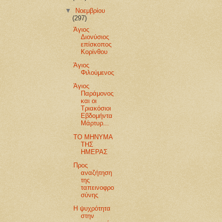
▼
Νοεμβρίου
(297)
Άγιος
Διονύσιος
επίσκοπος
Κορίνθου
Άγιος
Φιλούμενος
Άγιος
Παράμονος
και οι
Τριακόσιοι
Εβδομήντα
Μάρτυρ...
ΤΟ ΜΗΝΥΜΑ
ΤΗΣ
ΗΜΕΡΑΣ
Προς
αναζήτηση
της
ταπεινοφρο
σύνης
Η ψυχρότητα
στην