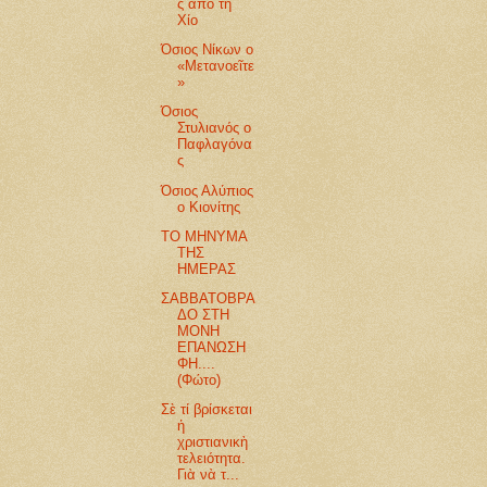
ς από τη
Χίο
Όσιος Νίκων ο
«Μετανοεῖτε
»
Όσιος
Στυλιανός ο
Παφλαγόνα
ς
Όσιος Αλύπιος
ο Κιονίτης
ΤΟ ΜΗΝΥΜΑ
ΤΗΣ
ΗΜΕΡΑΣ
ΣΑΒΒΑΤΟΒΡΑ
ΔΟ ΣΤΗ
ΜΟΝΗ
ΕΠΑΝΩΣΗ
ΦΗ....
(Φώτο)
Σὲ τί βρίσκεται
ἡ
χριστιανικὴ
τελειότητα.
Γιὰ νὰ τ...