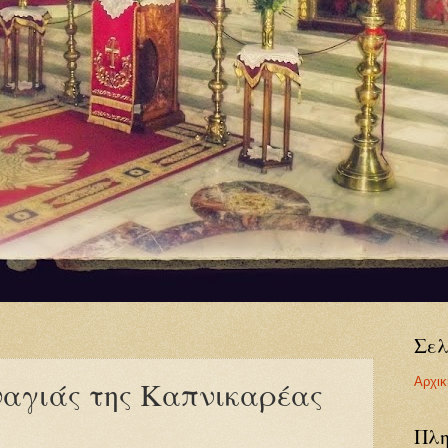
Σελ
Αρχικ
ναγιάς της Καπνικαρέας
Πλη