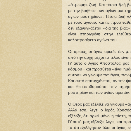
«ά¬μωμη» ζωή. Και τέτοια ζωή βι
με την βοήθεια των αγίων μυστηρ
αγίων μυστηρίων». Τέτοια ζωή «λ
με τους αγώνες και τις προσπάθει
δεν εξαναγκάζεται «διά της βίας
είναι στηριγμένη στην ελεύ
καλοπροαίρετο αγώνα του.
Οι αρετές, οι άγιες αρετές δεν μ
από την αρχή μέχρι το τέλος είνα
Γι’ αυτό ο Άγιος Απόστολος μα
κόσμου» και προσθέτει «είναι ημ
αυτού» να γίνουμε πανάγιοι, παν-
Και αυτό επιτυγχάνεται, αν την ψ
και θεο-επιθυμούσα, την τηρή
μυστηρίων και των αγίων αρετών.
Ο Θεός μας εξέλεξε να γίνουμε «ά
Αλλά εσυ, λέγει ο Ιερός Χρυσόσ
εξέλεξε, ότι αρκεί μόνο η πίστη,
Γι’ αυτό μας εξέλεξε, λέγει, και π
το ότι εξελέγησαν όλοι οι άγιοι, 