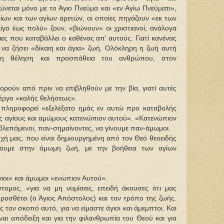
ώνεται μόνο με το Άγιο Πνεύμα και «εν Αγίω Πνεύματι»,
ίων και των αγίων αρετών, οι οποίες πηγάζουν «εκ των
ίγο έως πολύ» ζουν, «βιώνουν» οι χριστιανοί, ανάλογα
ες που καταβάλλει ο καθένας απ’ αυτούς. Γιατί κανένας
» να ζήσει «δίκαιη και άγια» ζωή. Ολόκληρη η ζωή αυτή
θερη θέληση και προσπάθεια του ανθρώπου, στον
πορούν από πριν να επιβληθούν με την βία, γιατί αυτές
ι έργο «καλής θελήσεως».
ς πληροφορεί «εξελέξατο ημάς εν αυτώ προ καταβολής
άς αγίους και αμώμους κατενώπιον αυτού». «Κατενώπιον
βλεπόμενοι, παν-σημαίνοντες, να γίνουμε παν-άμωμοι.
υχή μας, που είναι δημιουργημένη από τον Θεό θεοειδής
σουμε στην άμωμη ζωή, με την βοήθεια των αγίων
γιοι» και άμωμοι «ενώπιον Αυτού».
τομος, «για να μη νομίσεις, επειδή άκουσες ότι μας
 προσθέτει (ο Άγιος Απόστολος) και τον τρόπο της ζωής.
ρος τον σκοπό αυτό, για να είμαστε άγιοι και άμεμπτοι. Και
είναι απόδειξη και για την φιλανθρωπία του Θεού και για