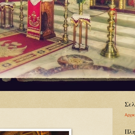
Σελ
Αρχικ
Πλη