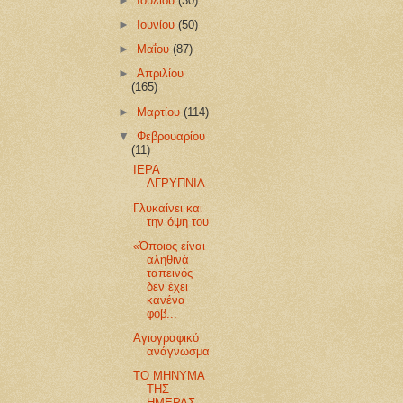
►
Ιουλίου
(30)
►
Ιουνίου
(50)
►
Μαΐου
(87)
►
Απριλίου
(165)
►
Μαρτίου
(114)
▼
Φεβρουαρίου
(11)
ΙΕΡΑ
ΑΓΡΥΠΝΙΑ
Γλυκαίνει και
την όψη του
«Όποιος είναι
αληθινά
ταπεινός
δεν έχει
κανένα
φόβ...
Αγιογραφικό
ανάγνωσμα
ΤΟ ΜΗΝΥΜΑ
ΤΗΣ
ΗΜΕΡΑΣ